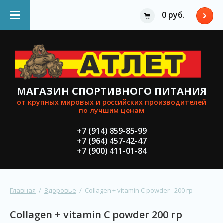
0 руб.
МАГАЗИН СПОРТИВНОГО ПИТАНИЯ
от крупных мировыx и российских производителей
по лучшим ценам
+7 (914) 859-85-99
+7 (964) 457-42-47
+7 (900) 411-01-84
Главная
  /  
Здоровье
  /  Collagen + vitamin C powder   200 гр
Collagen + vitamin C powder 200 гр