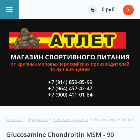
0 руб.
МАГАЗИН СПОРТИВНОГО ПИТАНИЯ
от крупных мировыx и российских производителей
по лучшим ценам
+7 (914) 859-85-99
+7 (964) 457-42-47
+7 (900) 411-01-84
Главная
  /  
Здоровье
  /  
Связки и суставы
  /  Glucosamine Chondroit
Glucosamine Chondroitin MSM - 90