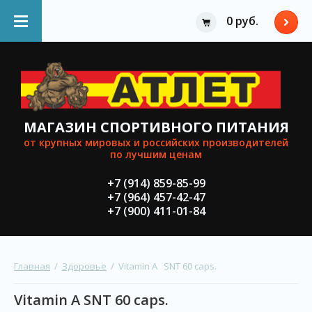
0 руб.
МАГАЗИН СПОРТИВНОГО ПИТАНИЯ
от крупных мировыx и российских производителей
по лучшим ценам
+7 (914) 859-85-99
+7 (964) 457-42-47
+7 (900) 411-01-84
Главная
  /  
Здоровье
  /  Vitamin A   SNT 60 caps.
Vitamin A SNT 60 caps.