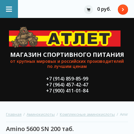
0 руб.
МАГАЗИН СПОРТИВНОГО ПИТАНИЯ
от крупных мировыx и российских производителей
по лучшим ценам
+7 (914) 859-85-99
+7 (964) 457-42-47
+7 (900) 411-01-84
Главная
  /  
Аминокислоты
  /  
Комплексные аминокислоты
  /  Amino 
Amino 5600 SN 200 таб.